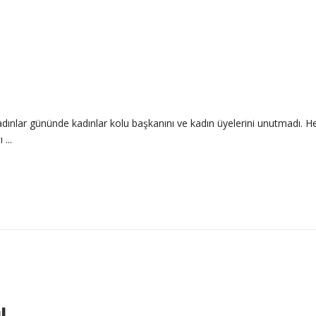
ınlar gününde kadınlar kolu başkanını ve kadın üyelerini unutmadı. H
...
l