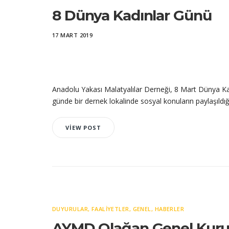
8 Dünya Kadınlar Günü
17 MART 2019
Anadolu Yakası Malatyalılar Derneği, 8 Mart Dünya Kad
günde bir dernek lokalinde sosyal konuların paylaşıldığı 
VIEW POST
DUYURULAR
,
FAALIYETLER
,
GENEL
,
HABERLER
AYMD Olağan Genel Kuru