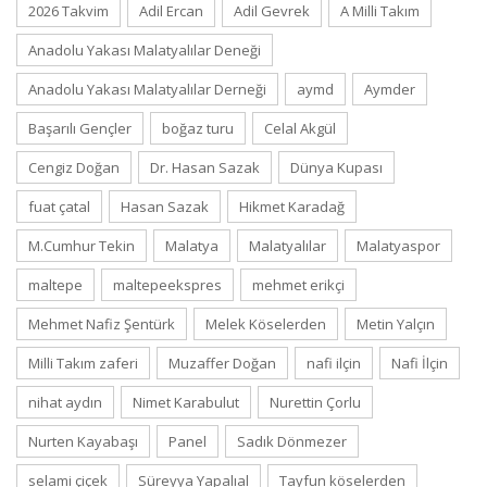
2026 Takvim
Adil Ercan
Adil Gevrek
A Milli Takım
Anadolu Yakası Malatyalılar Deneği
Anadolu Yakası Malatyalılar Derneği
aymd
Aymder
Başarılı Gençler
boğaz turu
Celal Akgül
Cengiz Doğan
Dr. Hasan Sazak
Dünya Kupası
fuat çatal
Hasan Sazak
Hikmet Karadağ
M.Cumhur Tekin
Malatya
Malatyalılar
Malatyaspor
maltepe
maltepeekspres
mehmet erikçi
Mehmet Nafiz Şentürk
Melek Köselerden
Metin Yalçın
Milli Takım zaferi
Muzaffer Doğan
nafi ilçin
Nafi İlçin
nihat aydın
Nimet Karabulut
Nurettin Çorlu
Nurten Kayabaşı
Panel
Sadık Dönmezer
selami çiçek
Süreyya Yapalıal
Tayfun köselerden