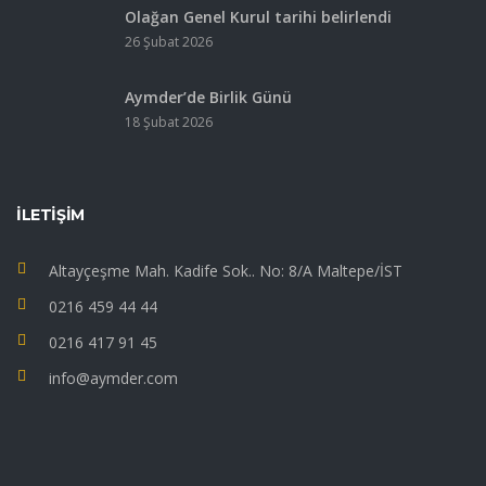
Olağan Genel Kurul tarihi belirlendi
26 Şubat 2026
Aymder’de Birlik Günü
18 Şubat 2026
İLETIŞIM
Altayçeşme Mah. Kadife Sok.. No: 8/A Maltepe/İST
0216 459 44 44
0216 417 91 45
info@aymder.com