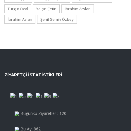
Turgut Özal
Yalçın Çetin
İbrahim Arslan
İbrahim Aslan
Şehit Semih Özbey
ZIYARETÇI İSTATISTIKLERI
Bugünkü Ziyaretler : 120
Bu Ay: 862