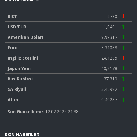
BIST
9780
USD/EUR
1,0401
Amerikan Doları
9,99317
Euro
3,31088
İngiliz Sterlini
24,1285
Japon Yeni
40,8178
Rus Rublesi
37,319
SA Riyali
3,42982
Altın
0,40287
Son Güncelleme:
12.02.2025 21:38
SON HABERLER