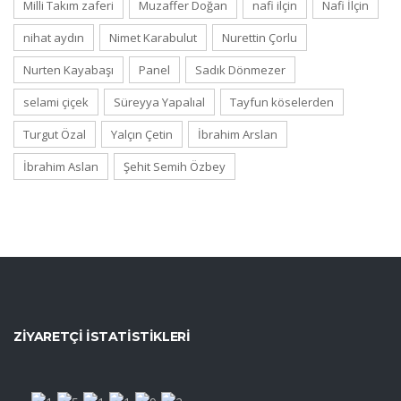
Milli Takım zaferi
Muzaffer Doğan
nafi ilçin
Nafi İlçin
nihat aydın
Nimet Karabulut
Nurettin Çorlu
Nurten Kayabaşı
Panel
Sadık Dönmezer
selami çiçek
Süreyya Yapalıal
Tayfun köselerden
Turgut Özal
Yalçın Çetin
İbrahim Arslan
İbrahim Aslan
Şehit Semih Özbey
ZIYARETÇI İSTATISTIKLERI