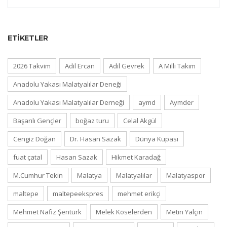
ETIKETLER
2026 Takvim
Adil Ercan
Adil Gevrek
A Milli Takım
Anadolu Yakası Malatyalılar Deneği
Anadolu Yakası Malatyalılar Derneği
aymd
Aymder
Başarılı Gençler
boğaz turu
Celal Akgül
Cengiz Doğan
Dr. Hasan Sazak
Dünya Kupası
fuat çatal
Hasan Sazak
Hikmet Karadağ
M.Cumhur Tekin
Malatya
Malatyalılar
Malatyaspor
maltepe
maltepeekspres
mehmet erikçi
Mehmet Nafiz Şentürk
Melek Köselerden
Metin Yalçın