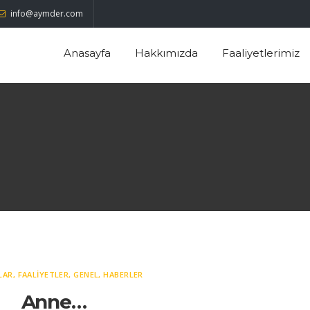
info@aymder.com
Anasayfa
Hakkımızda
Faaliyetlerimiz
LAR
,
FAALIYETLER
,
GENEL
,
HABERLER
Anne…