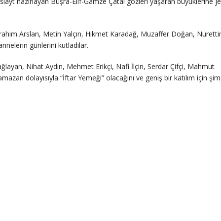
layt hazırlayan Büşra-Elif-Gamze Çatal gözleri yaşaran büyüklerine je
İbrahim Arslan, Metin Yalçın, Hikmet Karadağ, Muzaffer Doğan, Nuretti
nelerin günlerini kutladılar.
 sağlayan, Nihat Aydın, Mehmet Erikçi, Nafi İlçin, Serdar Çifçi, Mahmut
amazan dolayısıyla “İftar Yemeği” olacağını ve geniş bir katılım için şi