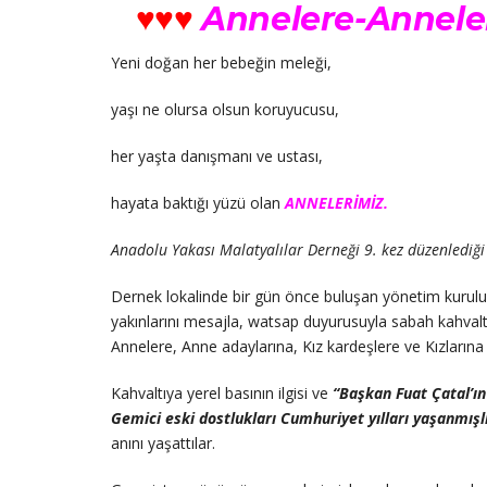
♥♥♥
Annelere-Annele
Yeni doğan her bebeğin meleği,
yaşı ne olursa olsun koruyucusu,
her yaşta danışmanı ve ustası,
hayata baktığı yüzü olan
ANNELERİMİZ.
Anadolu Yakası Malatyalılar Derneği 9. kez düzenlediği
Dernek lokalinde bir gün önce buluşan yönetim kurulu üy
yakınlarını mesajla, watsap duyurusuyla sabah kahvaltı
Annelere, Anne adaylarına, Kız kardeşlere ve Kızlarına
Kahvaltıya yerel basının ilgisi ve
“Başkan Fuat Çatal’ı
Gemici eski dostlukları Cumhuriyet yılları yaşanmış
anını yaşattılar.