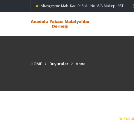
Altayçeşme Mah. Kadife Sok.. No: 8/A Maltepe/İST
HOME
Duyurular
Anne…
DUYURU