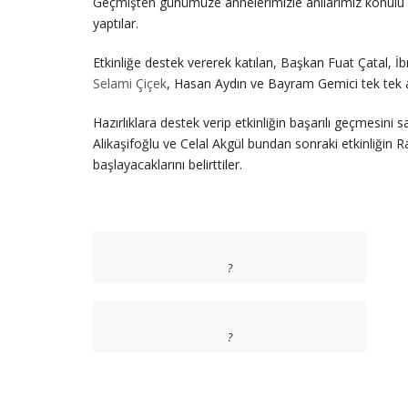
Geçmişten günümüze annelerimizle anılarımız konulu s
yaptılar.
Etkinliğe destek vererek katılan, Başkan Fuat Çatal, 
Selami Çiçek
, Hasan Aydın ve Bayram Gemici tek tek an
Hazırlıklara destek verip etkinliğin başarılı geçmesini
Alikaşifoğlu ve Celal Akgül bundan sonraki etkinliğin R
başlayacaklarını belirttiler.
?
?