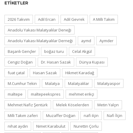
ETIKETLER
2026 Takvim
Adil Ercan
Adil Gevrek
A Milli Takım
Anadolu Yakası Malatyalılar Deneği
Anadolu Yakası Malatyalılar Derneği
aymd
Aymder
Başarılı Gençler
boğaz turu
Celal Akgül
Cengiz Doğan
Dr. Hasan Sazak
Dünya Kupası
fuat çatal
Hasan Sazak
Hikmet Karadağ
M.Cumhur Tekin
Malatya
Malatyalılar
Malatyaspor
maltepe
maltepeekspres
mehmet erikçi
Mehmet Nafiz Şentürk
Melek Köselerden
Metin Yalçın
Milli Takım zaferi
Muzaffer Doğan
nafi ilçin
Nafi İlçin
nihat aydın
Nimet Karabulut
Nurettin Çorlu