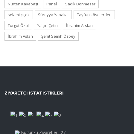
Nurten Kayabaşı
Panel
Sadık Dönmezer
selami çiçek
Süreyya Yapalıal
Tayfun köselerden
Turgut Özal
Yalçın Çetin
İbrahim Arslan
İbrahim Aslan
Şehit Semih Özbey
ZIYARETÇI İSTATISTIKLERI
Bugünkü Ziyaretler : 27